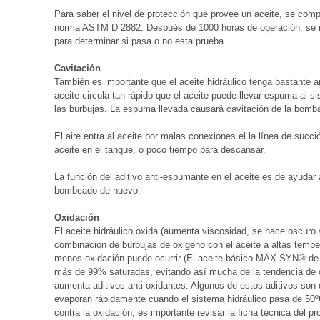
Para saber el nivel de protección que provee un aceite, se com
norma ASTM D 2882. Después de 1000 horas de operación, se mi
para determinar si pasa o no esta prueba.
Cavitación
También es importante que el aceite hidráulico tenga bastante
aceite circula tan rápido que el aceite puede llevar espuma al si
las burbujas. La espuma llevada causará cavitación de la bomba
El aire entra al aceite por malas conexiones el la línea de succi
aceite en el tanque, o poco tiempo para descansar.
La función del aditivo anti-espumante en el aceite es de ayudar a
bombeado de nuevo.
Oxidación
El aceite hidráulico oxida (aumenta viscosidad, se hace oscuro 
combinación de burbujas de oxigeno con el aceite a altas temper
menos oxidación puede ocurrir (El aceite básico MAX-SYN® 
más de 99% saturadas, evitando así mucha de la tendencia de ox
aumenta aditivos anti-oxidantes. Algunos de estos aditivos son 
evaporan rápidamente cuando el sistema hidráulico pasa de 50º
contra la oxidación, es importante revisar la ficha técnica del p