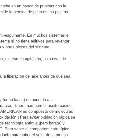
prueba en un banco de pruebas con la
de la pérdida de peso en las paletas
 anti-espumante. En muchos sistemas el
stema si no tiene aditivos para reventar
 y otras piezas del sistema.
ón, exceso de agitación, bajo nivel de
 la liberación del aire antes de que sea
y forma lacas) de acuerdo a la
aturas. Entre más puro el aceite básico,
de AMERICAN es compuesto de moléculas
idación.) Para evitar oxidación rápida se
de tecnología antigua (pero barata) y
C. Para saber el comportamiento típico
roducto para saber el valor de la prueba