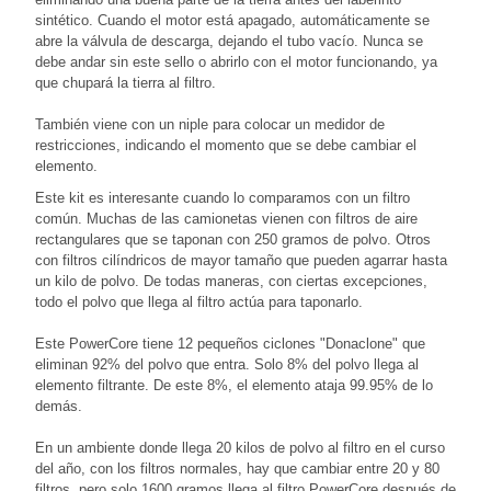
sintético. Cuando el motor está apagado, automáticamente se
abre la válvula de descarga, dejando el tubo vacío. Nunca se
debe andar sin este sello o abrirlo con el motor funcionando, ya
que chupará la tierra al filtro.
También viene con un niple para colocar un medidor de
restricciones, indicando el momento que se debe cambiar el
elemento.
Este kit es interesante cuando lo comparamos con un filtro
común. Muchas de las camionetas vienen con filtros de aire
rectangulares que se taponan con 250 gramos de polvo. Otros
con filtros cilíndricos de mayor tamaño que pueden agarrar hasta
un kilo de polvo. De todas maneras, con ciertas excepciones,
todo el polvo que llega al filtro actúa para taponarlo.
Este PowerCore tiene 12 pequeños ciclones "Donaclone" que
eliminan 92% del polvo que entra. Solo 8% del polvo llega al
elemento filtrante. De este 8%, el elemento ataja 99.95% de lo
demás.
En un ambiente donde llega 20 kilos de polvo al filtro en el curso
del año, con los filtros normales, hay que cambiar entre 20 y 80
filtros, pero solo 1600 gramos llega al filtro PowerCore después de