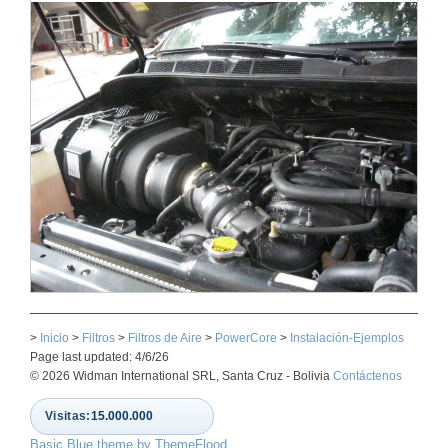
>
Inicio
>
Filtros
>
Filtros de Aire
>
PowerCore
>
Instalación-Ejemplos
Page last updated: 4/6/26
© 2026 Widman International SRL, Santa Cruz - Bolivia
Contáctenos
Visitas:
15.000.000
Basic Blue theme by ThemeFlood