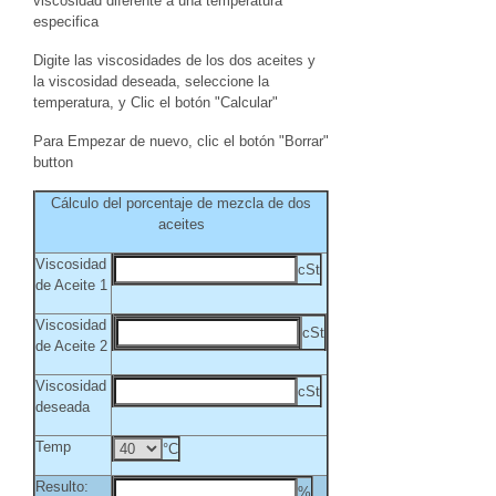
viscosidad diferente a una temperatura
especifica
Digite las viscosidades de los dos aceites y
la viscosidad deseada, seleccione la
temperatura, y Clic el botón "Calcular"
Para Empezar de nuevo, clic el botón "Borrar"
button
Cálculo del porcentaje de mezcla de dos
aceites
Viscosidad
cSt
de Aceite 1
Viscosidad
cSt
de Aceite 2
Viscosidad
cSt
deseada
Temp
°C
Resulto:
%