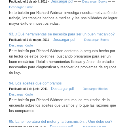
-
Descargar pdf
Publicado el 1 de abril, 2011
— —
Descargar iBooks
— —
Descargar Kindle
Este boletín por Richard Widman investiga nuestra motivación de
trabajo, los trabajos hechos a medias y las posibilidades de lograr
mayor éxito en nuestros vidas.
93. ¿Qué herramientas se necesita para ser un buen mecánico?
-
Descargar pdf
Publicado el 1 de mayo, 2011
— —
Descargar iBooks
— —
Descargar Kindle
Este boletín por Richard Widman contesta la pregunta hecho por
un lector de estos boletines, buscando prepararse para ser un
buen mecánico. Detalla herramientas físicas y áreas de estudio
necesarias para diagnosticar y resolver los problemas de equipos
de hoy.
94.
Los aceites que compramos
-
Descargar pdf
Publicado el 1 de junio, 2011
— —
Descargar iBooks
— —
Descargar Kindle
Este boletín por Richard Widman resuma los resultados de la
encuesta sobre los aceites que usamos y lo que las razones que
los compramos.
95. La temperatura del motor y la transmisión: ¿Qué debe ser?
-
Descargar pdf
Publicado el 1 de julio, 2011
— —
Descargar iBooks
— —