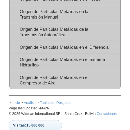
Origen de Partículas Metálicas en la
Transmisión Manual
Origen de Partículas Metálicas de la
Transmisión Automática
Origen de Partículas Metálicas en el Diferencial
Origen de Partículas Metálicas en el Sistema
Hidráulico
Origen de Partículas Metálicas en el
Compresor de Aire
>
Inicio
>
Análisis
>
Tablas de Desgaste
Page last updated: 4/6/26
© 2026 Widman International SRL, Santa Cruz - Bolivia
Contáctenos
Visitas:
15.000.000